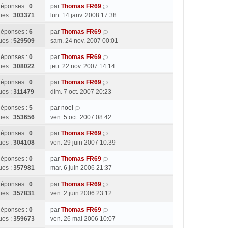
éponses :
0
par
Thomas FR69
ues :
303371
lun. 14 janv. 2008 17:38
éponses :
6
par
Thomas FR69
ues :
529509
sam. 24 nov. 2007 00:01
éponses :
0
par
Thomas FR69
ues :
308022
jeu. 22 nov. 2007 14:14
éponses :
0
par
Thomas FR69
ues :
311479
dim. 7 oct. 2007 20:23
éponses :
5
par
noel
ues :
353656
ven. 5 oct. 2007 08:42
éponses :
0
par
Thomas FR69
ues :
304108
ven. 29 juin 2007 10:39
éponses :
0
par
Thomas FR69
ues :
357981
mar. 6 juin 2006 21:37
éponses :
0
par
Thomas FR69
ues :
357831
ven. 2 juin 2006 23:12
éponses :
0
par
Thomas FR69
ues :
359673
ven. 26 mai 2006 10:07