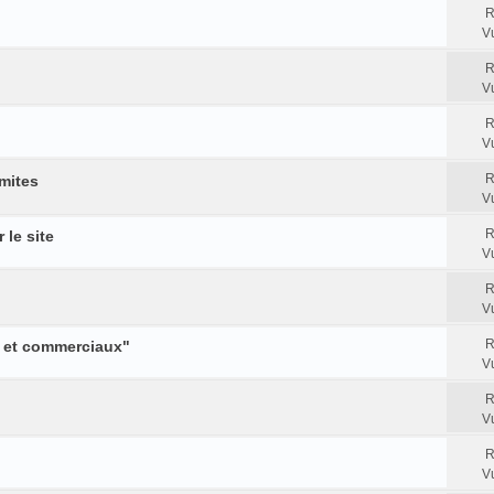
R
V
R
V
R
V
R
imites
V
R
 le site
V
R
V
R
 et commerciaux"
V
R
V
R
V