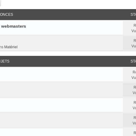
ercher
Recherche avancée
ONCES
ST
R
e webmasters
Vu
R
Vu
ns
Matériel
UJETS
ST
R
Vu
R
V
R
V
R
V
R