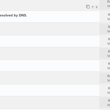
R
V
1
2
R
resolved by DNS.
V
R
V
R
V
R
V
R
V
R
V
R
V
R
V