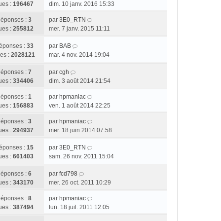
ues :
196467
dim. 10 janv. 2016 15:33
éponses :
3
par
3E0_RTN
ues :
255812
mer. 7 janv. 2015 11:11
éponses :
33
par
BAB
es :
2028121
mar. 4 nov. 2014 19:04
éponses :
7
par
cgh
ues :
334406
dim. 3 août 2014 21:54
éponses :
1
par
hpmaniac
ues :
156883
ven. 1 août 2014 22:25
éponses :
3
par
hpmaniac
ues :
294937
mer. 18 juin 2014 07:58
éponses :
15
par
3E0_RTN
ues :
661403
sam. 26 nov. 2011 15:04
éponses :
6
par
fcd798
ues :
343170
mer. 26 oct. 2011 10:29
éponses :
8
par
hpmaniac
ues :
387494
lun. 18 juil. 2011 12:05