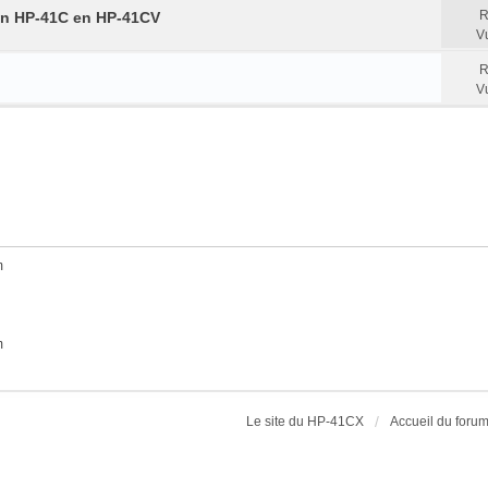
R
 un HP-41C en HP-41CV
V
R
V
m
m
Le site du HP-41CX
Accueil du foru