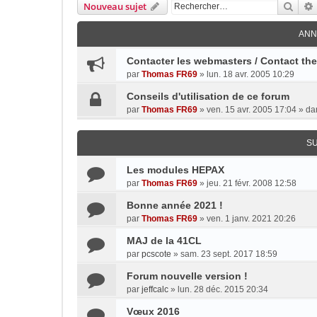
Rech
Nouveau sujet
ANN
Contacter les webmasters / Contact th
par
Thomas FR69
»
lun. 18 avr. 2005 10:29
Conseils d'utilisation de ce forum
par
Thomas FR69
»
ven. 15 avr. 2005 17:04
» da
S
Les modules HEPAX
par
Thomas FR69
»
jeu. 21 févr. 2008 12:58
Bonne année 2021 !
par
Thomas FR69
»
ven. 1 janv. 2021 20:26
MAJ de la 41CL
par
pcscote
»
sam. 23 sept. 2017 18:59
Forum nouvelle version !
par
jeffcalc
»
lun. 28 déc. 2015 20:34
Vœux 2016