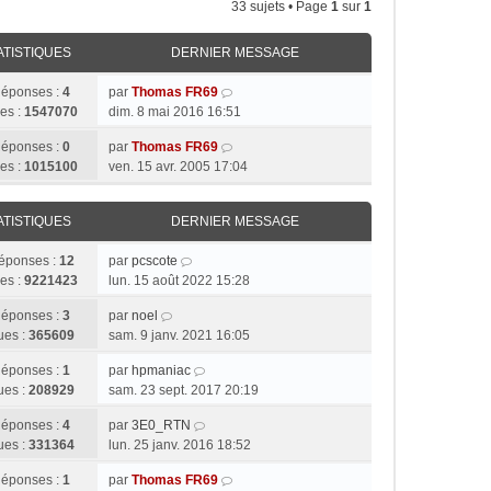
33 sujets • Page
1
sur
1
ATISTIQUES
DERNIER MESSAGE
éponses :
4
par
Thomas FR69
es :
1547070
dim. 8 mai 2016 16:51
éponses :
0
par
Thomas FR69
es :
1015100
ven. 15 avr. 2005 17:04
ATISTIQUES
DERNIER MESSAGE
éponses :
12
par
pcscote
es :
9221423
lun. 15 août 2022 15:28
éponses :
3
par
noel
ues :
365609
sam. 9 janv. 2021 16:05
éponses :
1
par
hpmaniac
ues :
208929
sam. 23 sept. 2017 20:19
éponses :
4
par
3E0_RTN
ues :
331364
lun. 25 janv. 2016 18:52
éponses :
1
par
Thomas FR69