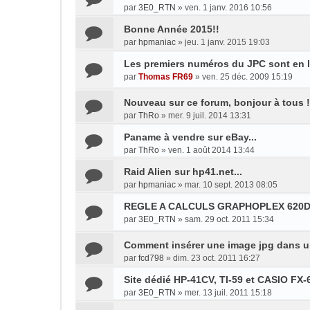
par
3E0_RTN
»
ven. 1 janv. 2016 10:56
Bonne Année 2015!!
par
hpmaniac
»
jeu. 1 janv. 2015 19:03
Les premiers numéros du JPC sont en 
par
Thomas FR69
»
ven. 25 déc. 2009 15:19
Nouveau sur ce forum, bonjour à tous !
par
ThRo
»
mer. 9 juil. 2014 13:31
Paname à vendre sur eBay...
par
ThRo
»
ven. 1 août 2014 13:44
Raid Alien sur hp41.net...
par
hpmaniac
»
mar. 10 sept. 2013 08:05
REGLE A CALCULS GRAPHOPLEX 620
par
3E0_RTN
»
sam. 29 oct. 2011 15:34
Comment insérer une image jpg dans 
par
fcd798
»
dim. 23 oct. 2011 16:27
Site dédié HP-41CV, TI-59 et CASIO FX-
par
3E0_RTN
»
mer. 13 juil. 2011 15:18