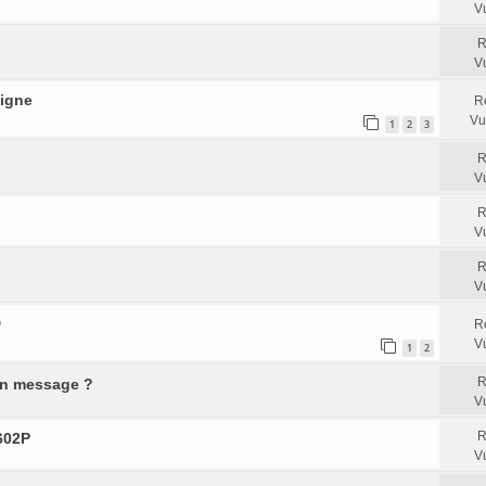
V
R
V
ligne
R
Vu
1
2
3
R
V
R
V
R
V
D
R
V
1
2
R
un message ?
V
R
602P
V