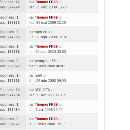
éponses :
17
par
Thomas FR69
ues :
824794
ven. 25 déc. 2009 15:20
éponses :
1
par
Thomas FR69
ues :
175872
mar. 26 mai 2009 23:29
éponses :
3
par
hpmaniac
ues :
241089
lun. 22 sept. 2008 12:04
éponses :
1
par
Thomas FR69
ues :
177518
lun. 25 août 2008 22:03
éponses :
0
par
pennycorp66
ues :
262572
mar. 5 août 2008 06:07
éponses :
1
par
noel
ues :
176311
dim. 22 juin 2008 09:00
éponses :
13
par
3E0_RTN
ues :
871754
ven. 11 avr. 2008 00:07
éponses :
1
par
Thomas FR69
ues :
177484
lun. 7 avr. 2008 15:09
éponses :
0
par
Thomas FR69
ues :
304677
jeu. 6 mars 2008 15:17