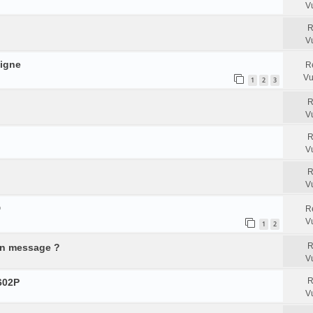
V
R
V
ligne
R
Vu
1
2
3
R
V
R
V
R
V
D
R
V
1
2
R
un message ?
V
R
602P
V