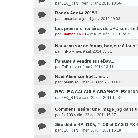
par
3E0_RTN
»
ven. 1 janv. 2016 10:56
Bonne Année 2015!!
par
hpmaniac
»
jeu. 1 janv. 2015 19:03
Les premiers numéros du JPC sont en 
par
Thomas FR69
»
ven. 25 déc. 2009 15:19
Nouveau sur ce forum, bonjour à tous !
par
ThRo
»
mer. 9 juil. 2014 13:31
Paname à vendre sur eBay...
par
ThRo
»
ven. 1 août 2014 13:44
Raid Alien sur hp41.net...
par
hpmaniac
»
mar. 10 sept. 2013 08:05
REGLE A CALCULS GRAPHOPLEX 620
par
3E0_RTN
»
sam. 29 oct. 2011 15:34
Comment insérer une image jpg dans 
par
fcd798
»
dim. 23 oct. 2011 16:27
Site dédié HP-41CV, TI-59 et CASIO FX-
par
3E0_RTN
»
mer. 13 juil. 2011 15:18