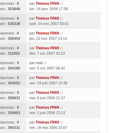
éponses :
0
par
Thomas FR69
ues :
303846
lun. 14 janv. 2008 17:38
éponses :
6
par
Thomas FR69
ues :
530338
sam. 24 nov. 2007 00:01
éponses :
0
par
Thomas FR69
ues :
308454
jeu. 22 nov. 2007 14:14
éponses :
0
par
Thomas FR69
ues :
311922
dim. 7 oct. 2007 20:23
éponses :
5
par
noel
ues :
354180
ven. 5 oct. 2007 08:42
éponses :
0
par
Thomas FR69
ues :
304552
ven. 29 juin 2007 10:39
éponses :
0
par
Thomas FR69
ues :
358631
mar. 6 juin 2006 21:37
éponses :
0
par
Thomas FR69
ues :
358463
ven. 2 juin 2006 23:12
éponses :
0
par
Thomas FR69
ues :
360331
ven. 26 mai 2006 10:07