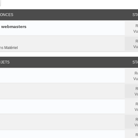
ercher
Recherche avancée
ONCES
ST
R
e webmasters
Vu
R
Vu
ns
Matériel
UJETS
ST
R
Vu
R
V
R
V
R
V
R