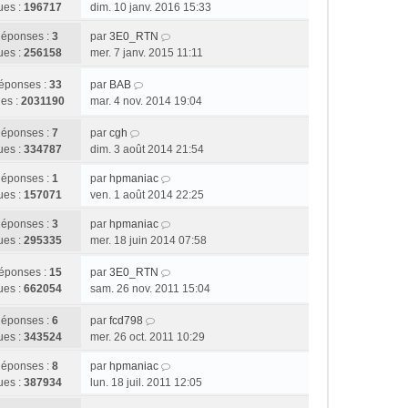
ues :
196717
dim. 10 janv. 2016 15:33
éponses :
3
par
3E0_RTN
ues :
256158
mer. 7 janv. 2015 11:11
éponses :
33
par
BAB
es :
2031190
mar. 4 nov. 2014 19:04
éponses :
7
par
cgh
ues :
334787
dim. 3 août 2014 21:54
éponses :
1
par
hpmaniac
ues :
157071
ven. 1 août 2014 22:25
éponses :
3
par
hpmaniac
ues :
295335
mer. 18 juin 2014 07:58
éponses :
15
par
3E0_RTN
ues :
662054
sam. 26 nov. 2011 15:04
éponses :
6
par
fcd798
ues :
343524
mer. 26 oct. 2011 10:29
éponses :
8
par
hpmaniac
ues :
387934
lun. 18 juil. 2011 12:05