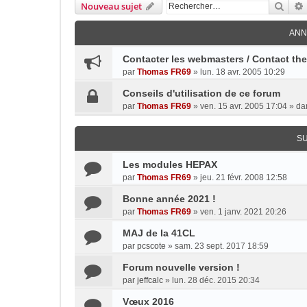
Rech
Nouveau sujet
ANN
Contacter les webmasters / Contact th
par
Thomas FR69
»
lun. 18 avr. 2005 10:29
Conseils d'utilisation de ce forum
par
Thomas FR69
»
ven. 15 avr. 2005 17:04
» da
S
Les modules HEPAX
par
Thomas FR69
»
jeu. 21 févr. 2008 12:58
Bonne année 2021 !
par
Thomas FR69
»
ven. 1 janv. 2021 20:26
MAJ de la 41CL
par
pcscote
»
sam. 23 sept. 2017 18:59
Forum nouvelle version !
par
jeffcalc
»
lun. 28 déc. 2015 20:34
Vœux 2016