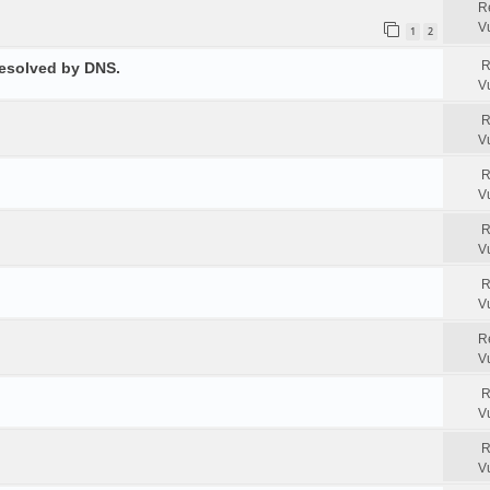
R
V
1
2
R
resolved by DNS.
V
R
V
R
V
R
V
R
V
R
V
R
V
R
V