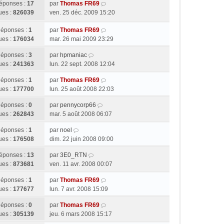
éponses :
17
par
Thomas FR69
ues :
826039
ven. 25 déc. 2009 15:20
éponses :
1
par
Thomas FR69
ues :
176034
mar. 26 mai 2009 23:29
éponses :
3
par
hpmaniac
ues :
241363
lun. 22 sept. 2008 12:04
éponses :
1
par
Thomas FR69
ues :
177700
lun. 25 août 2008 22:03
éponses :
0
par
pennycorp66
ues :
262843
mar. 5 août 2008 06:07
éponses :
1
par
noel
ues :
176508
dim. 22 juin 2008 09:00
éponses :
13
par
3E0_RTN
ues :
873681
ven. 11 avr. 2008 00:07
éponses :
1
par
Thomas FR69
ues :
177677
lun. 7 avr. 2008 15:09
éponses :
0
par
Thomas FR69
ues :
305139
jeu. 6 mars 2008 15:17