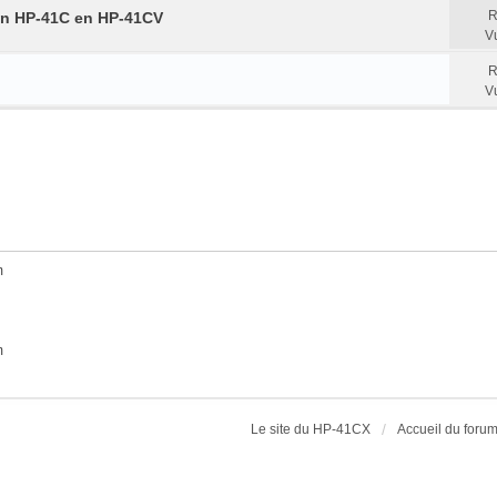
R
 un HP-41C en HP-41CV
V
R
V
m
m
Le site du HP-41CX
Accueil du foru