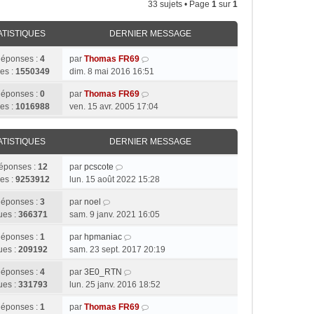
33 sujets • Page
1
sur
1
ATISTIQUES
DERNIER MESSAGE
éponses :
4
par
Thomas FR69
es :
1550349
dim. 8 mai 2016 16:51
éponses :
0
par
Thomas FR69
es :
1016988
ven. 15 avr. 2005 17:04
ATISTIQUES
DERNIER MESSAGE
éponses :
12
par
pcscote
es :
9253912
lun. 15 août 2022 15:28
éponses :
3
par
noel
ues :
366371
sam. 9 janv. 2021 16:05
éponses :
1
par
hpmaniac
ues :
209192
sam. 23 sept. 2017 20:19
éponses :
4
par
3E0_RTN
ues :
331793
lun. 25 janv. 2016 18:52
éponses :
1
par
Thomas FR69