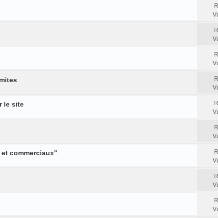
R
V
R
V
R
V
R
imites
V
R
 le site
V
R
V
R
 et commerciaux"
V
R
V
R
V