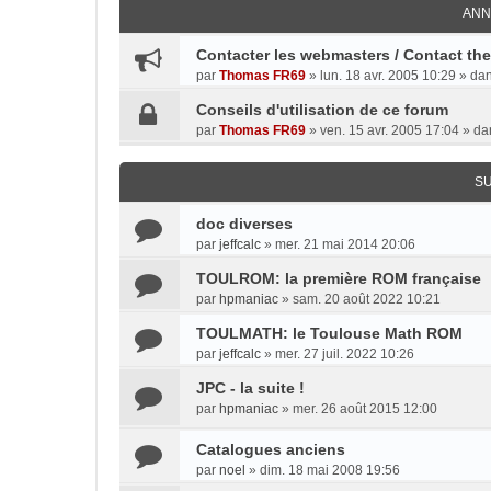
ANN
Contacter les webmasters / Contact th
par
Thomas FR69
»
lun. 18 avr. 2005 10:29
» da
Conseils d'utilisation de ce forum
par
Thomas FR69
»
ven. 15 avr. 2005 17:04
» da
S
doc diverses
par
jeffcalc
»
mer. 21 mai 2014 20:06
TOULROM: la première ROM française
par
hpmaniac
»
sam. 20 août 2022 10:21
TOULMATH: le Toulouse Math ROM
par
jeffcalc
»
mer. 27 juil. 2022 10:26
JPC - la suite !
par
hpmaniac
»
mer. 26 août 2015 12:00
Catalogues anciens
par
noel
»
dim. 18 mai 2008 19:56