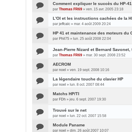
Comment expliquer le succès du HP-41
par
Thomas FR69
»
ven. 15 avr. 2005 23:18
L'OI et les instructions cachées de la 
par
jeffcalc
»
mar. 4 août 2009 20:24
HP 41 et maintenance des moteurs du
par
Phil75
»
lun. 25 août 2008 22:04
Jean-Pierre Nizard et Bernard Savonet, 
par
Thomas FR69
»
mar. 30 sept. 2008 23:52
AECROM
par
noel
»
ven. 19 sept. 2008 10:16
La légendaire touche du clavier HP
par
noel
»
lun. 8 oct. 2007 08:44
Matchs HP/TI
par
FDh
»
jeu. 6 sept. 2007 19:30
Trouvé sur le net
par
noel
»
lun. 22 oct. 2007 15:58
Module Paname
par
noel
»
dim. 26 août 2007 10:07