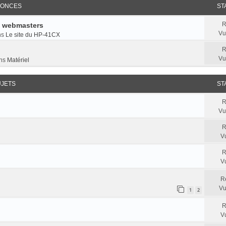
ONCES
ST
R
e webmasters
Vu
ns
Le site du HP-41CX
R
Vu
ns
Matériel
UJETS
ST
R
Vu
R
V
R
V
R
Vu
1
2
R
V