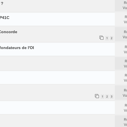
R
 ?
Vu
R
HP41C
V
 Concorde
R
Vu
1
2
R
fondateurs de l'OI
V
R
V
R
V
R
Vu
1
2
3
R
V
R
V