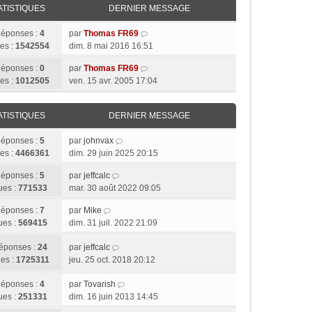
ATISTIQUES
DERNIER MESSAGE
éponses :
4
par
Thomas FR69
es :
1542554
dim. 8 mai 2016 16:51
éponses :
0
par
Thomas FR69
es :
1012505
ven. 15 avr. 2005 17:04
ATISTIQUES
DERNIER MESSAGE
éponses :
5
par
johnvax
es :
4466361
dim. 29 juin 2025 20:15
éponses :
5
par
jeffcalc
ues :
771533
mar. 30 août 2022 09:05
éponses :
7
par
Mike
ues :
569415
dim. 31 juil. 2022 21:09
éponses :
24
par
jeffcalc
es :
1725311
jeu. 25 oct. 2018 20:12
éponses :
4
par
Tovarish
ues :
251331
dim. 16 juin 2013 14:45