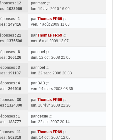
éponses :
12
par
marc
es :
1023969
lun. 19 avr. 2010 16:09
éponses :
1
par
Thomas FR69
ues :
149416
ven. 7 août 2009 11:03
éponses :
21
par
Thomas FR69
es :
1375506
mer. 6 mai 2009 13:07
éponses :
6
par
noel
ues :
266126
dim. 12 oct. 2008 21:05
éponses :
3
par
noel
ues :
191107
lun. 22 sept. 2008 20:33
éponses :
4
par
BAB
ues :
266916
ven. 14 mars 2008 08:35
éponses :
30
par
Thomas FR69
es :
1324300
lun. 18 févr. 2008 22:20
éponses :
1
par
dersie
ues :
188777
lun. 22 oct. 2007 20:14
éponses :
11
par
Thomas FR69
ues :
502319
dim. 14 oct. 2007 12:05