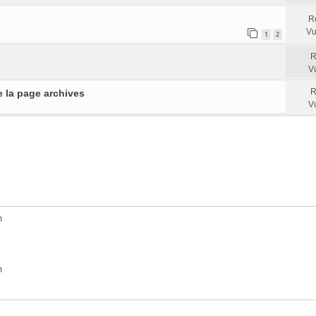
R
Vu
1
2
R
V
R
 la page archives
V
m
m