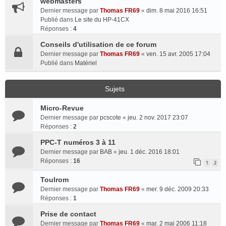
webmasters
Dernier message par
Thomas FR69
«
dim. 8 mai 2016 16:51
Publié dans
Le site du HP-41CX
Réponses :
4
Conseils d'utilisation de ce forum
Dernier message par
Thomas FR69
«
ven. 15 avr. 2005 17:04
Publié dans
Matériel
Sujets
Micro-Revue
Dernier message par
pcscote
«
jeu. 2 nov. 2017 23:07
Réponses :
2
PPC-T numéros 3 à 11
Dernier message par
BAB
«
jeu. 1 déc. 2016 18:01
Réponses :
16
1
2
Toulrom
Dernier message par
Thomas FR69
«
mer. 9 déc. 2009 20:33
Réponses :
1
Prise de contact
Dernier message par
Thomas FR69
«
mar. 2 mai 2006 11:18