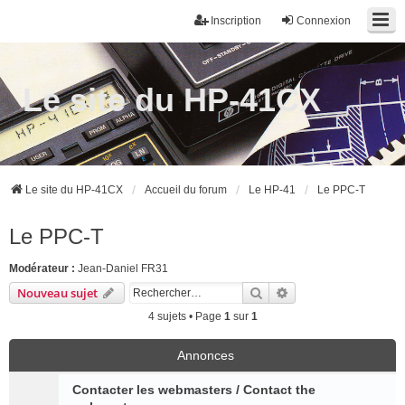
Inscription
Connexion
Le site du HP-41CX
Le site du HP-41CX
Accueil du forum
Le HP-41
Le PPC-T
Le PPC-T
Modérateur :
Jean-Daniel FR31
Rechercher
Recherche avancée
Nouveau sujet
4 sujets • Page
1
sur
1
Annonces
Contacter les webmasters / Contact the