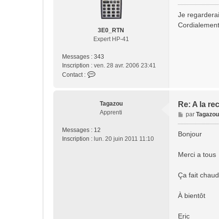
e
s
Je regardera
s
Cordialement
a
3E0_RTN
g
Expert HP-41
e
Messages :
343
Inscription :
ven. 28 avr. 2006 23:41
C
Contact :
o
n
t
Tagazou
Re: A la re
a
Apprenti
M
par
Tagazou
c
e
t
Messages :
12
s
Bonjour
e
Inscription :
lun. 20 juin 2011 11:10
s
r
a
3
Merci a tous
g
E
e
0
Ça fait chau
_
R
À bientôt
T
N
Eric