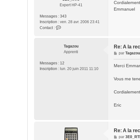
Cordialement
g
Expert HP-41
Emmanuel
e
Messages :
343
Inscription :
ven. 28 avr. 2006 23:41
C
Contact :
o
n
t
Tagazou
Re: A la re
a
Apprenti
M
par
Tagazou
c
e
t
Messages :
12
s
Merci Emma
e
Inscription :
lun. 20 juin 2011 11:10
s
r
a
3
Vous me tene
g
E
e
0
Cordialemen
_
R
Eric
T
N
Re: A la re
M
par
3E0_RT