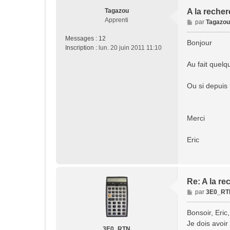
Tagazou
A la reche
Apprenti
M
par
Tagazou
e
Messages :
12
s
Bonjour
Inscription :
lun. 20 juin 2011 11:10
s
a
Au fait quelq
g
e
Ou si depuis 
Merci
Eric
Re: A la re
M
par
3E0_RT
e
s
Bonsoir, Eric,
s
Je dois avoir
a
3E0_RTN