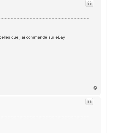
r celles que j ai commandé sur eBay
H
a
u
t