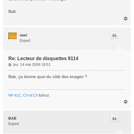
Bab
H
a
u
t
noel
Expert
Re: Lecteur de disquettes 9114
M
jeu. 14 mai 2009 19:51
e
s
Bab, ça donne quoi du côté des images ?
s
a
g
HP 41C, CV et CX
fullnut
e
H
a
u
t
BAB
Expert