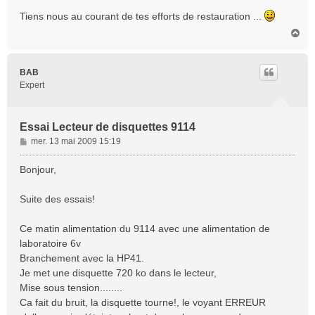
Tiens nous au courant de tes efforts de restauration ...
H
a
u
t
BAB
Expert
Essai Lecteur de disquettes 9114
M
mer. 13 mai 2009 15:19
e
s
Bonjour,
s
a
Suite des essais!
g
e
Ce matin alimentation du 9114 avec une alimentation de
laboratoire 6v
Branchement avec la HP41.
Je met une disquette 720 ko dans le lecteur,
Mise sous tension........
Ca fait du bruit, la disquette tourne!, le voyant ERREUR