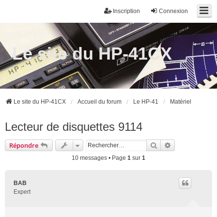
Inscription
Connexion
Le site du HP-41CX
Le site du HP-41CX
Accueil du forum
Le HP-41
Matériel
Lecteur de disquettes 9114
Rechercher
Recherche ava
Répondre
10 messages • Page
1
sur
1
BAB
Expert