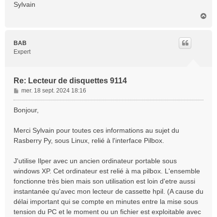
Sylvain
H
a
u
t
BAB
Expert
Re: Lecteur de disquettes 9114
M
mer. 18 sept. 2024 18:16
e
s
Bonjour,
s
a
Merci Sylvain pour toutes ces informations au sujet du
g
Rasberry Py, sous Linux, relié à l'interface Pilbox.
e
J'utilise Ilper avec un ancien ordinateur portable sous
windows XP. Cet ordinateur est relié à ma pilbox. L'ensemble
fonctionne très bien mais son utilisation est loin d'etre aussi
instantanée qu'avec mon lecteur de cassette hpil. (A cause du
délai important qui se compte en minutes entre la mise sous
tension du PC et le moment ou un fichier est exploitable avec