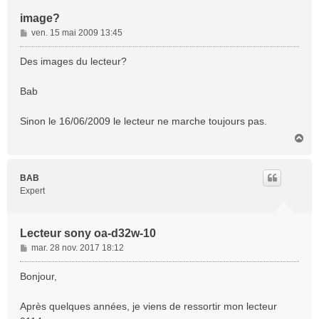
image?
M
ven. 15 mai 2009 13:45
e
s
Des images du lecteur?
s
a
Bab
g
e
Sinon le 16/06/2009 le lecteur ne marche toujours pas.
H
a
u
t
BAB
Expert
Lecteur sony oa-d32w-10
M
mar. 28 nov. 2017 18:12
e
s
Bonjour,
s
a
Après quelques années, je viens de ressortir mon lecteur
g