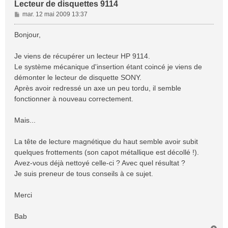
Lecteur de disquettes 9114
M
mar. 12 mai 2009 13:37
e
s
Bonjour,
s
a
Je viens de récupérer un lecteur HP 9114.
g
Le système mécanique d'insertion étant coincé je viens de
e
démonter le lecteur de disquette SONY.
Après avoir redressé un axe un peu tordu, il semble
fonctionner à nouveau correctement.
Mais...
La tête de lecture magnétique du haut semble avoir subit
quelques frottements (son capot métallique est décollé !).
Avez-vous déjà nettoyé celle-ci ? Avec quel résultat ?
Je suis preneur de tous conseils à ce sujet.
Merci
Bab