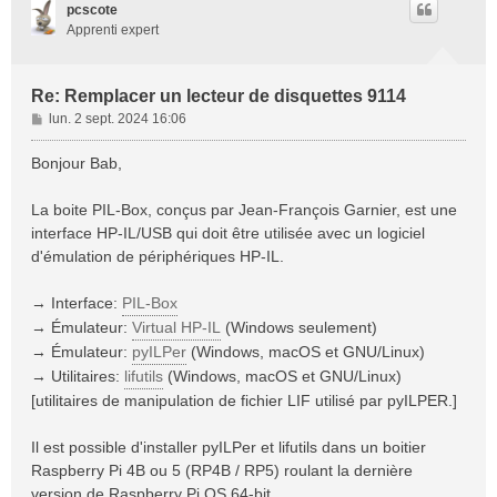
t
pcscote
Apprenti expert
Re: Remplacer un lecteur de disquettes 9114
M
lun. 2 sept. 2024 16:06
e
s
Bonjour Bab,
s
a
La boite PIL-Box, conçus par Jean-François Garnier, est une
g
interface HP-IL/USB qui doit être utilisée avec un logiciel
e
d'émulation de périphériques HP-IL.
→ Interface:
PIL-Box
→ Émulateur:
Virtual HP-IL
(Windows seulement)
→ Émulateur:
pyILPer
(Windows, macOS et GNU/Linux)
→ Utilitaires:
lifutils
(Windows, macOS et GNU/Linux)
[utilitaires de manipulation de fichier LIF utilisé par pyILPER.]
Il est possible d'installer pyILPer et lifutils dans un boitier
Raspberry Pi 4B ou 5 (RP4B / RP5) roulant la dernière
version de Raspberry Pi OS 64-bit.