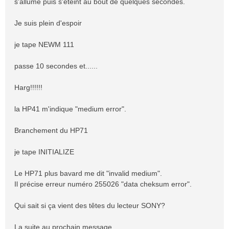
s'allume puis s'éteint au bout de quelques secondes.
Je suis plein d'espoir
je tape NEWM 111
passe 10 secondes et......
Harg!!!!!!
la HP41 m'indique "medium error".
Branchement du HP71
je tape INITIALIZE
Le HP71 plus bavard me dit "invalid medium".
Il précise erreur numéro 255026 "data cheksum error".
Qui sait si ça vient des têtes du lecteur SONY?
La suite au prochain message.