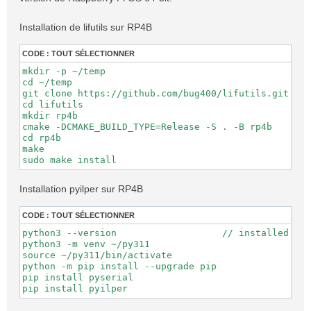
Installation de lifutils sur RP4B
CODE :
TOUT SÉLECTIONNER
mkdir -p ~/temp

cd ~/temp

git clone https://github.com/bug400/lifutils.git

cd lifutils

mkdir rp4b

cmake -DCMAKE_BUILD_TYPE=Release -S . -B rp4b

cd rp4b

make

Installation pyilper sur RP4B
CODE :
TOUT SÉLECTIONNER
python3 -‑version                   // installed wit
python3 -m venv ~/py311

source ~/py311/bin/activate

python -m pip install --upgrade pip

pip install pyserial
