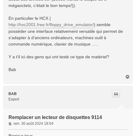
mégaoctets, c’était le bon temps!)).
En particulier le HCX (
http://hxc2001.free.fr/floppy_drive_emulator/
) semble
posséder une interface relativement versatile qui permet de
s'adapter à d'anciens ordinateurs, machines outil à
commande numérique, clavier de musique ......
Y a t’il ici des gens qui ont testé ce type de matériel?
Bab
H
a
u
t
BAB
Expert
Remplacer un lecteur de disquettes 9114
M
ven. 30 août 2024 18:04
e
s
Bonjour tous,