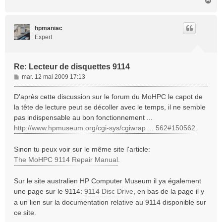
H
a
u
t
hpmaniac
Expert
Re: Lecteur de disquettes 9114
M
mar. 12 mai 2009 17:13
e
s
D'après cette discussion sur le forum du MoHPC le capot de
s
la tête de lecture peut se décoller avec le temps, il ne semble
a
pas indispensable au bon fonctionnement ...
g
http://www.hpmuseum.org/cgi-sys/cgiwrap ... 562#150562
.
e
Sinon tu peux voir sur le même site l'article:
The MoHPC 9114 Repair Manual
.
Sur le site australien HP Computer Museum il ya également
une page sur le 9114:
9114 Disc Drive
, en bas de la page il y
a un lien sur la documentation relative au 9114 disponible sur
ce site.