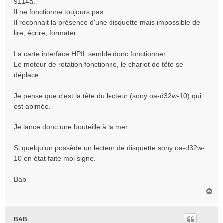
9114a.
e
Il ne fonctionne toujours pas.
Il reconnait la présence d'une disquette mais impossible de
lire, écrire, formater.
La carte interface HPIL semble donc fonctionner.
Le moteur de rotation fonctionne, le chariot de tête se
déplace.
Je pense que c'est la tête du lecteur (sony oa-d32w-10) qui
est abimée.
Je lance donc une bouteille à la mer.
Si quelqu'un possède un lecteur de disquette sony oa-d32w-
10 en état faite moi signe.
Bab
H
a
u
t
BAB