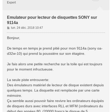
Expert
Emulateur pour lecteur de disquettes SONY sur
9114a
M
lun. 24 déc. 2018 10:47
e
s
Bonjour,
s
a
De temps en temps je prend pitié pour mon 9114a (sony oa-
g
d32w-10) qui prend la poussière sur son étagère.
e
Je fais alors une petite recherche sur la toile qui est toujours
pour le moment infructueuse.
La seule piste entrouverte:
Des émulateurs matériel de lecteur de disque existent depuis
quelques temps. La disquette est remplacée par une carte
mémoire.
Ça semble aussi pouvoir faire revivre les ordinateurs équipés
de disques durs avec interfaces RLL et MFM (ordinateurs du
début des années 80. (20000 francs le disque de 5