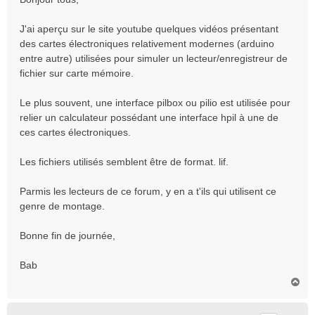
s
a
J'ai aperçu sur le site youtube quelques vidéos présentant
g
des cartes électroniques relativement modernes (arduino
e
entre autre) utilisées pour simuler un lecteur/enregistreur de
fichier sur carte mémoire.
Le plus souvent, une interface pilbox ou pilio est utilisée pour
relier un calculateur possédant une interface hpil à une de
ces cartes électroniques.
Les fichiers utilisés semblent être de format. lif.
Parmis les lecteurs de ce forum, y en a t'ils qui utilisent ce
genre de montage.
Bonne fin de journée,
Bab
H
a
u