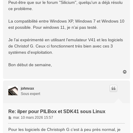
Peut-être que sur le forum "Silicium", quelqu'un a déjà résolu
ce problème.
La compatibilité entre Windows XP, Windows 7 et Windows 10
est possible. Pour windows 11, je n'ai pas testé.
Je l'ai expérimenté en utilisant l'emulateur V41 et les logiciels
de Christof G. Ceux ci fonctionnent très bien avec ces 3
systèmes d'exploitation.
Bon début de semaine,
H
a
u
t
johnvax
Sous expert
Re: ilper pour PILBox et SDK41 sous Linux
M
mar. 10 mars 2026 15:57
e
s
Pour les logiciels de Christoph G c’est à peu près normal, je