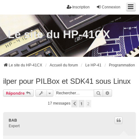
Inscription
Connexion
Le site du HP-41CX
Le site du HP-41CX
Accueil du forum
Le HP-41
Programmation
ilper pour PILBox et SDK41 sous Linux
Rechercher
Recherche ava
Répondre
1
2
Précédent
17 messages
BAB
Expert