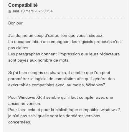
Compatibilité
M
mar. 10 mars 2026 08:54
e
s
Bonjour,
s
a
J'ai donné un coup d'œil au lien que vous indiquez.
g
La documentation accompagnant les logiciels proposés n'est
e
pas claires.
Les paragraphes donnent l'impression que leurs rédacteurs
sont payés aux nombre de mots.
Si j'ai bien compris ce charabia, il semble que l'on peut
paramétrer le logiciel de compilation afin qu'il génére des
exécutables compatibles avec, au moins, Windows7.
Pour Windows XP, il semble qu' il faut compiler avec une
ancienne version.
Pour faire cela et pour la bibliothèque compatible windows 7,
je n'ai pas saisi quelle sont les dernières versions
concernées.