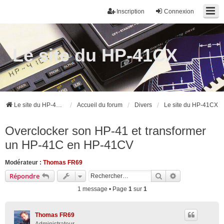
Inscription
Connexion
Le site du HP-41CX
Le site du HP-41CX
Accueil du forum
Divers
Le site du HP-41CX
Overclocker son HP-41 et transformer
un HP-41C en HP-41CV
Modérateur :
Thomas FR69
Rechercher
Recherche ava
Répondre
1 message • Page
1
sur
1
Thomas FR69