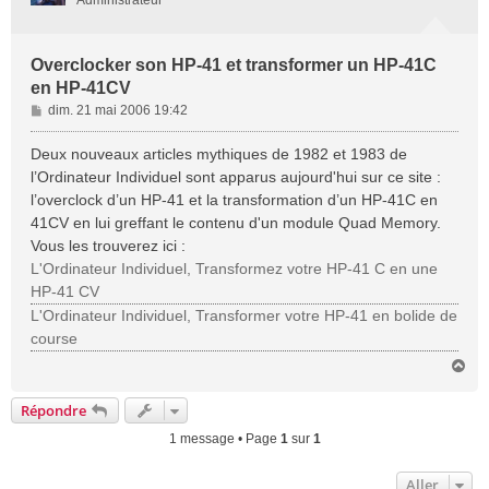
Administrateur
Overclocker son HP-41 et transformer un HP-41C
en HP-41CV
M
dim. 21 mai 2006 19:42
e
s
Deux nouveaux articles mythiques de 1982 et 1983 de
s
l’Ordinateur Individuel sont apparus aujourd'hui sur ce site :
a
l’overclock d’un HP-41 et la transformation d’un HP-41C en
g
41CV en lui greffant le contenu d'un module Quad Memory.
e
Vous les trouverez ici :
L'Ordinateur Individuel, Transformez votre HP-41 C en une
HP-41 CV
L'Ordinateur Individuel, Transformer votre HP-41 en bolide de
course
H
a
u
Répondre
t
1 message • Page
1
sur
1
Aller