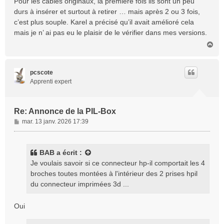
Pour les câbles originaux, la première fois ils sont un peu
durs à insérer et surtout à retirer … mais après 2 ou 3 fois,
c’est plus souple. Karel a précisé qu’il avait amélioré cela
mais je n’ ai pas eu le plaisir de le vérifier dans mes versions.
H
a
u
t
pcscote
Apprenti expert
Re: Annonce de la PIL-Box
M
mar. 13 janv. 2026 17:39
e
s
s
BAB
a écrit :
a
Je voulais savoir si ce connecteur hp-il comportait les 4
g
broches toutes montées à l'intérieur des 2 prises hpil
e
du connecteur imprimées 3d ...
Oui