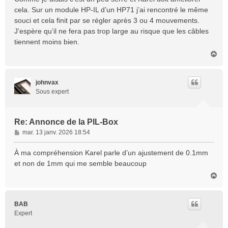
s
cela. Sur un module HP-IL d’un HP71 j’ai rencontré le même
a
souci et cela finit par se régler après 3 ou 4 mouvements.
g
J’espère qu’il ne fera pas trop large au risque que les câbles
e
tiennent moins bien.
H
a
u
t
johnvax
Sous expert
Re: Annonce de la PIL-Box
M
mar. 13 janv. 2026 18:54
e
s
À ma compréhension Karel parle d’un ajustement de 0.1mm
s
et non de 1mm qui me semble beaucoup
a
H
g
a
e
u
t
BAB
Expert