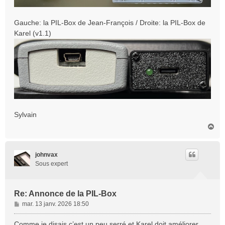
Gauche: la PIL-Box de Jean-François / Droite: la PIL-Box de
Karel (v1.1)
Sylvain
H
a
u
t
johnvax
Sous expert
Re: Annonce de la PIL-Box
M
mar. 13 janv. 2026 18:50
e
s
Comme je disais c’est un peu serré et Karel doit améliorer