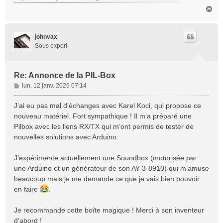
H
a
u
t
johnvax
Sous expert
Re: Annonce de la PIL-Box
M
lun. 12 janv. 2026 07:14
e
s
J’ai eu pas mal d’échanges avec Karel Koci, qui propose ce
s
nouveau matériel. Fort sympathique ! Il m’a préparé une
a
Pilbox avec les liens RX/TX qui m’ont permis de tester de
g
nouvelles solutions avec Arduino.
e
J’expérimente actuellement une Soundbox (motorisée par
une Arduino et un générateur de son AY-3-8910) qui m’amuse
beaucoup mais je me demande ce que je vais bien pouvoir
en faire
.
Je recommande cette boîte magique ! Merci à son inventeur
d’abord !