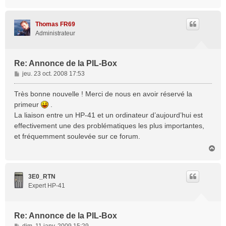
a
u
t
Thomas FR69
Administrateur
Re: Annonce de la PIL-Box
M
jeu. 23 oct. 2008 17:53
e
s
Très bonne nouvelle ! Merci de nous en avoir réservé la
s
primeur
.
a
La liaison entre un HP-41 et un ordinateur d’aujourd’hui est
g
effectivement une des problématiques les plus importantes,
e
et fréquemment soulevée sur ce forum.
H
a
u
t
3E0_RTN
Expert HP-41
Re: Annonce de la PIL-Box
M