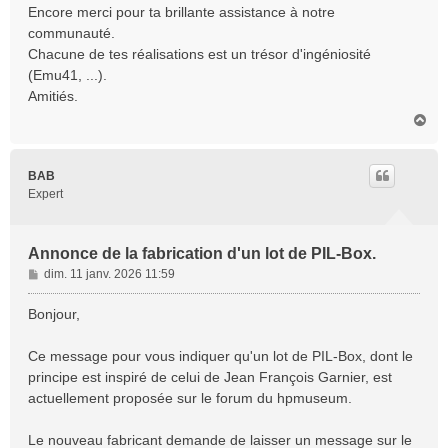
Encore merci pour ta brillante assistance à notre
communauté.
Chacune de tes réalisations est un trésor d'ingéniosité
(Emu41, ...).
Amitiés.
H
a
u
t
BAB
Expert
Annonce de la fabrication d'un lot de PIL-Box.
M
dim. 11 janv. 2026 11:59
e
s
Bonjour,
s
a
Ce message pour vous indiquer qu'un lot de PIL-Box, dont le
g
principe est inspiré de celui de Jean François Garnier, est
e
actuellement proposée sur le forum du hpmuseum.
Le nouveau fabricant demande de laisser un message sur le