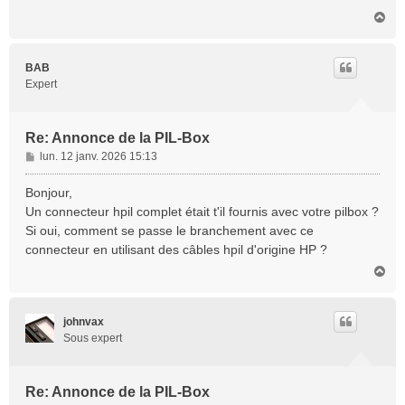
H
a
u
t
BAB
Expert
Re: Annonce de la PIL-Box
M
lun. 12 janv. 2026 15:13
e
s
Bonjour,
s
Un connecteur hpil complet était t'il fournis avec votre pilbox ?
a
Si oui, comment se passe le branchement avec ce
g
connecteur en utilisant des câbles hpil d'origine HP ?
e
H
a
u
t
johnvax
Sous expert
Re: Annonce de la PIL-Box