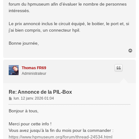
forum du hpmuseum afin d'évaluer le nombre de personnes
intéressés.
Le prix annoncé inclus le circuit équipé, le boitier, le port et, si
j'ai bien compris, un connecteur hpil.
Bonne journée,
H
a
u
t
Thomas FR69
Administrateur
Re: Annonce de la PIL-Box
M
lun. 12 janv. 2026 01:04
e
s
Bonjour à tous,
s
a
Merci pour cette info !
g
Vous avez jusqu'à la fin du mois pour la commander :
e
https://www.hpmuseum.org/forum/thread-24534.html