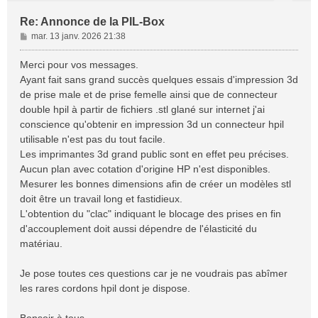
Re: Annonce de la PIL-Box
M
mar. 13 janv. 2026 21:38
e
s
Merci pour vos messages.
s
Ayant fait sans grand succès quelques essais d'impression 3d
a
de prise male et de prise femelle ainsi que de connecteur
g
double hpil à partir de fichiers .stl glané sur internet j'ai
e
conscience qu'obtenir en impression 3d un connecteur hpil
utilisable n'est pas du tout facile.
Les imprimantes 3d grand public sont en effet peu précises.
Aucun plan avec cotation d'origine HP n'est disponibles.
Mesurer les bonnes dimensions afin de créer un modèles stl
doit être un travail long et fastidieux.
L'obtention du "clac" indiquant le blocage des prises en fin
d'accouplement doit aussi dépendre de l'élasticité du
matériau.
Je pose toutes ces questions car je ne voudrais pas abîmer
les rares cordons hpil dont je dispose.
Bonsoir à tous,