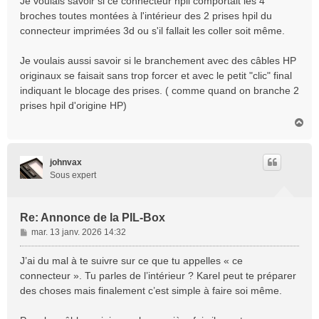
Je voulais savoir si ce connecteur hpil comportait les 4
broches toutes montées à l'intérieur des 2 prises hpil du
connecteur imprimées 3d ou s'il fallait les coller soit même.
Je voulais aussi savoir si le branchement avec des câbles HP
originaux se faisait sans trop forcer et avec le petit "clic" final
indiquant le blocage des prises. ( comme quand on branche 2
prises hpil d'origine HP)
H
a
u
t
johnvax
Sous expert
Re: Annonce de la PIL-Box
M
mar. 13 janv. 2026 14:32
e
s
J’ai du mal à te suivre sur ce que tu appelles « ce
s
connecteur ». Tu parles de l’intérieur ? Karel peut te préparer
a
des choses mais finalement c’est simple à faire soi même.
g
e