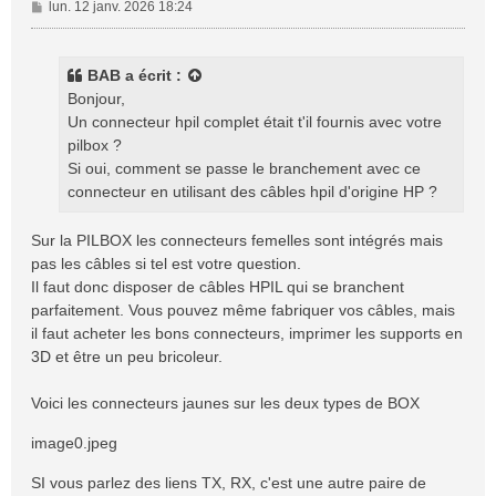
M
lun. 12 janv. 2026 18:24
e
s
s
BAB
a écrit :
a
Bonjour,
g
Un connecteur hpil complet était t'il fournis avec votre
e
pilbox ?
Si oui, comment se passe le branchement avec ce
connecteur en utilisant des câbles hpil d'origine HP ?
Sur la PILBOX les connecteurs femelles sont intégrés mais
pas les câbles si tel est votre question.
Il faut donc disposer de câbles HPIL qui se branchent
parfaitement. Vous pouvez même fabriquer vos câbles, mais
il faut acheter les bons connecteurs, imprimer les supports en
3D et être un peu bricoleur.
Voici les connecteurs jaunes sur les deux types de BOX
image0.jpeg
SI vous parlez des liens TX, RX, c'est une autre paire de