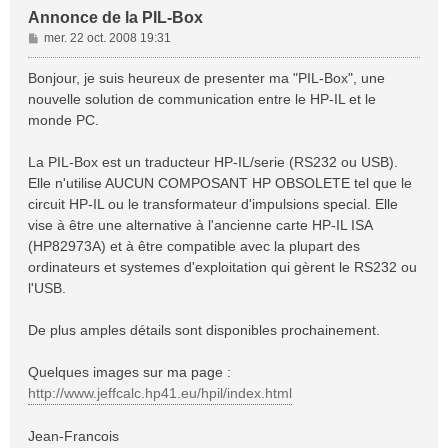
Annonce de la PIL-Box
M
mer. 22 oct. 2008 19:31
e
s
Bonjour, je suis heureux de presenter ma "PIL-Box", une
s
nouvelle solution de communication entre le HP-IL et le
a
monde PC.
g
e
La PIL-Box est un traducteur HP-IL/serie (RS232 ou USB).
Elle n'utilise AUCUN COMPOSANT HP OBSOLETE tel que le
circuit HP-IL ou le transformateur d'impulsions special. Elle
vise à être une alternative à l'ancienne carte HP-IL ISA
(HP82973A) et à être compatible avec la plupart des
ordinateurs et systemes d'exploitation qui gèrent le RS232 ou
l'USB.
De plus amples détails sont disponibles prochainement.
Quelques images sur ma page :
http://www.jeffcalc.hp41.eu/hpil/index.html
Jean-Francois