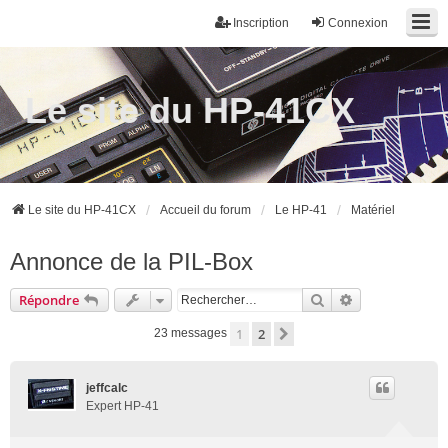
Inscription
Connexion
Le site du HP-41CX
Le site du HP-41CX
Accueil du forum
Le HP-41
Matériel
Annonce de la PIL-Box
Rechercher
Recherche ava
Répondre
1
2
Suivant
23 messages
jeffcalc
Expert HP-41