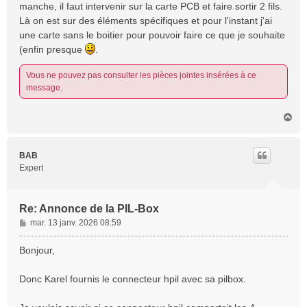
manche, il faut intervenir sur la carte PCB et faire sortir 2 fils.
Là on est sur des éléments spécifiques et pour l'instant j'ai
une carte sans le boitier pour pouvoir faire ce que je souhaite
(enfin presque
.
Vous ne pouvez pas consulter les pièces jointes insérées à ce
message.
H
a
u
t
BAB
Expert
Re: Annonce de la PIL-Box
M
mar. 13 janv. 2026 08:59
e
s
Bonjour,
s
a
Donc Karel fournis le connecteur hpil avec sa pilbox.
g
e