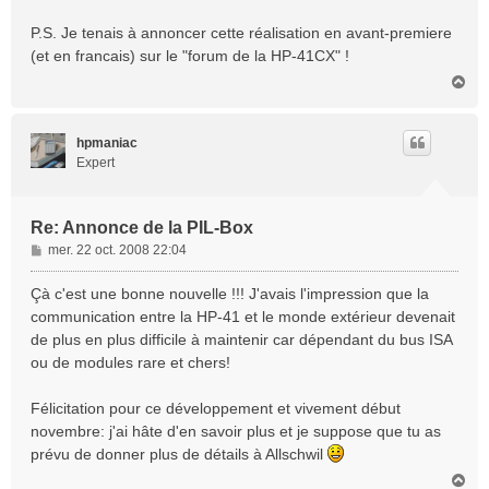
P.S. Je tenais à annoncer cette réalisation en avant-premiere
(et en francais) sur le "forum de la HP-41CX" !
H
a
u
t
hpmaniac
Expert
Re: Annonce de la PIL-Box
M
mer. 22 oct. 2008 22:04
e
s
Çà c'est une bonne nouvelle !!! J'avais l'impression que la
s
communication entre la HP-41 et le monde extérieur devenait
a
de plus en plus difficile à maintenir car dépendant du bus ISA
g
ou de modules rare et chers!
e
Félicitation pour ce développement et vivement début
novembre: j'ai hâte d'en savoir plus et je suppose que tu as
prévu de donner plus de détails à Allschwil
H