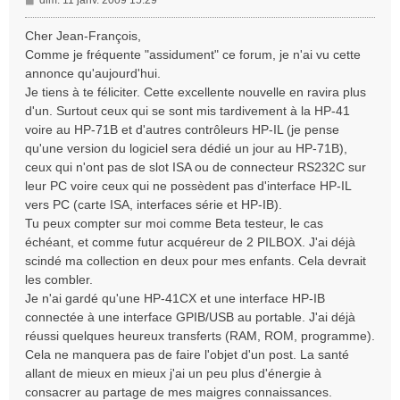
dim. 11 janv. 2009 15:29
e
s
Cher Jean-François,
s
Comme je fréquente "assidument" ce forum, je n'ai vu cette
a
annonce qu'aujourd'hui.
g
Je tiens à te féliciter. Cette excellente nouvelle en ravira plus
e
d'un. Surtout ceux qui se sont mis tardivement à la HP-41
voire au HP-71B et d'autres contrôleurs HP-IL (je pense
qu'une version du logiciel sera dédié un jour au HP-71B),
ceux qui n'ont pas de slot ISA ou de connecteur RS232C sur
leur PC voire ceux qui ne possèdent pas d'interface HP-IL
vers PC (carte ISA, interfaces série et HP-IB).
Tu peux compter sur moi comme Beta testeur, le cas
échéant, et comme futur acquéreur de 2 PILBOX. J'ai déjà
scindé ma collection en deux pour mes enfants. Cela devrait
les combler.
Je n'ai gardé qu'une HP-41CX et une interface HP-IB
connectée à une interface GPIB/USB au portable. J'ai déjà
réussi quelques heureux transferts (RAM, ROM, programme).
Cela ne manquera pas de faire l'objet d'un post. La santé
allant de mieux en mieux j'ai un peu plus d'énergie à
consacrer au partage de mes maigres connaissances.