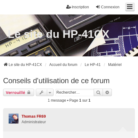
Inscription
Connexion
Le site du HP-41CX
Le site du HP-41CX
Accueil du forum
Le HP-41
Matériel
Conseils d'utilisation de ce forum
Rechercher
Recherche ava
Verrouillé
1 message • Page
1
sur
1
Thomas FR69
Administrateur