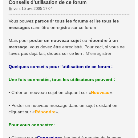
Conseils d'utilisation de ce forum
M
ven. 15 avr. 2005 17:04
e
s
Vous pouvez
parcourir tous les forums
et
lire tous les
s
messages
sans être enregistré sur ce forum.
a
g
Mais pour
poster un nouveau sujet
ou
répondre à un
e
message
, vous devez être enregistré. Pour ceci, si vous ne
l'avez pas déjà fait, cliquez sur ce lien :
M'enregistrer
Quelques conseils pour l'utilisation de ce forum :
Une fois connectés, tous les utilisateurs peuvent :
• Créer un nouveau sujet en cliquant sur «
Nouveau
».
• Poster un nouveau message dans un sujet existant en
cliquant sur «
Répondre
».
Pour vous connecter :
• Cliquez sur «
Connexion
» (en haut à gauche de la page