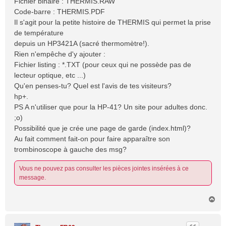
Fichier binaire : THERMIS.RAW
g
Code-barre : THERMIS.PDF
e
Il s'agit pour la petite histoire de THERMIS qui permet la prise
de température
depuis un HP3421A (sacré thermomètre!).
Rien n'empêche d'y ajouter :
Fichier listing : *.TXT (pour ceux qui ne possède pas de
lecteur optique, etc ...)
Qu'en penses-tu? Quel est l'avis de tes visiteurs?
hp+.
PS A n'utiliser que pour la HP-41? Un site pour adultes donc.
;o)
Possibilité que je crée une page de garde (index.html)?
Au fait comment fait-on pour faire apparaître son
trombinoscope à gauche des msg?
Vous ne pouvez pas consulter les pièces jointes insérées à ce
message.
H
a
u
t