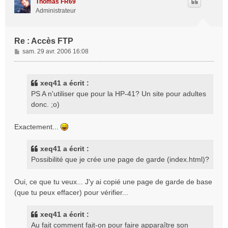
Thomas FR69
Administrateur
Re : Accès FTP
M
sam. 29 avr. 2006 16:08
e
s
s
xeq41 a écrit :
a
PS A n'utiliser que pour la HP-41? Un site pour adultes
g
donc. ;o)
e
Exactement...
xeq41 a écrit :
Possibilité que je crée une page de garde (index.html)?
Oui, ce que tu veux... J'y ai copié une page de garde de base
(que tu peux effacer) pour vérifier...
xeq41 a écrit :
Au fait comment fait-on pour faire apparaître son