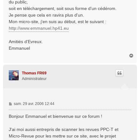
du public,
soit en téléchargement, soit sous forme d'un cédérom.
Je pense que cela en ravira plus d'un.
Mon micro-site, j'en suis au début, est le suivant :
http://www.emmanuel.hp41.eu
Amitiés d'Evreux.
Emmanuel
H
a
u
t
Thomas FR69
Administrateur
M
sam. 29 avr. 2006 12:44
e
s
Bonjour Emmanuel et bienvenue sur ce forum !
s
a
J'ai moi aussi entrepris de scanner les revues PPC-T et
g
Micro-Revue pour les mettre sur ce site, avec le projet
e