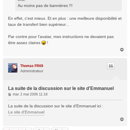
Au moins pas de bannières !!!
En effet, c'est mieux. Et en plus : une meilleure disponibilité et
taux de transfert bien supérieur...
Par contre pour l'avatar, mes instructions ne devaient pas
être assez claires
!
H
a
u
t
Thomas FR69
Administrateur
La suite de la discussion sur le site d'Emmanuel
M
mar. 2 mai 2006 11:18
e
s
La suite de la discussion sur le site d'Emmanuel ici :
s
Le site d'Emmanuel
a
H
g
a
e
u