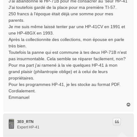
J'ai abandonné le HP-71B pour me consacrer au 'seul' HP-41
J'ai toutefois gardé de la place pour ma première TI-57.
250 francs à l'époque était déjà une somme pour mes
parents.
Je me suis même laissé tenter par une HP-41CV en 1991 et
une HP-48GX en 1993.
Après la collectionnite des collections, mon épouse en parle
très bien.
Toutefois la panne qui est commune à tes deux HP-71B n'est
pas insurmontable. Cela semble se réparer facilement, non?
Pour ma part j'ai ramené à la vie quelques HP-41 à mon
grand plaisir (philantropie oblige) et à celui de leurs
propriétaires.
Pour les programmes HP-41, je les stocke au format PDF.
Cordialement.
Emmanuel
H
a
u
t
3E0_RTN
Expert HP-41