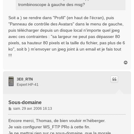
trombinoscope à gauche des msg?
Soit a ) se rendre dans "Profil" (en haut de l'écran), puis
"Panneau de contrôle des Avatars" dans le menu de gauche,
puis télécharger depuis un disque local n'importe quel jpeg
avec ces contraintes : "sa largeur ne peut pas dépasser 80
pixels, sa hauteur 80 pixels et la taille du fichier, pas plus de 6
ko", soit b ) m'envoyer un jpeg joint à un email et je fais tout
!!!
H
a
u
t
3E0_RTN
Expert HP-41
Sous-domaine
M
sam. 29 avr. 2006 16:13
e
s
Encore merci, Thomas, de bien vouloir m'héberger.
s
Je vais configurer WS_FTP PRo à cette fin.
a
Je ne mettrai rien sur ce sous-domaine, que la morale