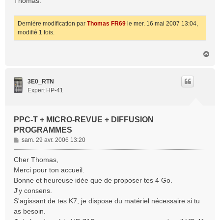
Thomas.
Dernière modification par
Thomas FR69
le mer. 16 mai 2007 13:04,
modifié 1 fois.
H
a
u
t
3E0_RTN
Expert HP-41
PPC-T + MICRO-REVUE + DIFFUSION
PROGRAMMES
M
sam. 29 avr. 2006 13:20
e
s
Cher Thomas,
s
Merci pour ton accueil.
a
Bonne et heureuse idée que de proposer tes 4 Go.
g
J'y consens.
e
S'agissant de tes K7, je dispose du matériel nécessaire si tu
as besoin.