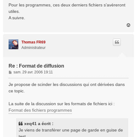
Pour les programmes, ces deux derniers fichiers s'avèreront
utiles.
A suivre.
H
a
u
t
Thomas FR69
Administrateur
Re : Format de diffusion
M
sam. 29 avr. 2006 19:11
e
s
Je propose de scinder les discussions qui ont dérivées dans
s
ce topic.
a
g
La suite de la discussion sur les formats de fichiers ici :
e
Format des fichiers programmes
xeq41 a écrit :
Je viens de transférer une page de garde en guise de
test.