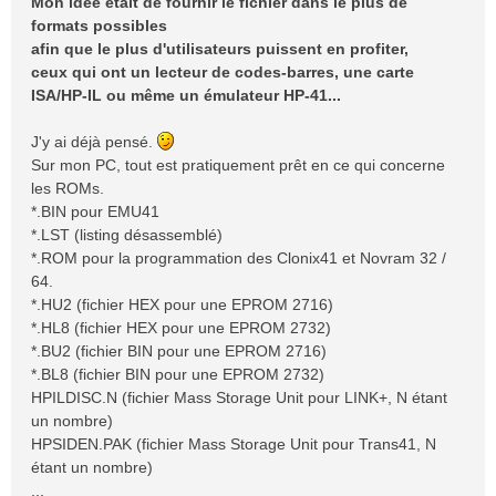
Mon idée était de fournir le fichier dans le plus de
e
formats possibles
afin que le plus d'utilisateurs puissent en profiter,
ceux qui ont un lecteur de codes-barres, une carte
ISA/HP-IL ou même un émulateur HP-41...
J'y ai déjà pensé.
Sur mon PC, tout est pratiquement prêt en ce qui concerne
les ROMs.
*.BIN pour EMU41
*.LST (listing désassemblé)
*.ROM pour la programmation des Clonix41 et Novram 32 /
64.
*.HU2 (fichier HEX pour une EPROM 2716)
*.HL8 (fichier HEX pour une EPROM 2732)
*.BU2 (fichier BIN pour une EPROM 2716)
*.BL8 (fichier BIN pour une EPROM 2732)
HPILDISC.N (fichier Mass Storage Unit pour LINK+, N étant
un nombre)
HPSIDEN.PAK (fichier Mass Storage Unit pour Trans41, N
étant un nombre)
...