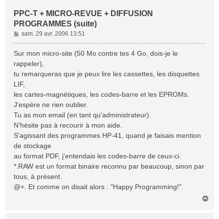
PPC-T + MICRO-REVUE + DIFFUSION
PROGRAMMES (suite)
M
sam. 29 avr. 2006 13:51
e
s
Sur mon micro-site (50 Mo contre tes 4 Go, dois-je le
s
rappeler),
a
tu remarqueras que je peux lire les cassettes, les disquettes
g
LIF,
e
les cartes-magnétiques, les codes-barre et les EPROMs.
J'espère ne rien oublier.
Tu as mon email (en tant qu'administrateur).
N'hésite pas à recourir à mon aide.
S'agissant des programmes HP-41, quand je faisais mention
de stockage
au format PDF, j'entendais les codes-barre de ceux-ci.
*.RAW est un format binaire reconnu par beaucoup, sinon par
tous, à présent.
@+. Et comme on disait alors : "Happy Programming!".
H
a
u