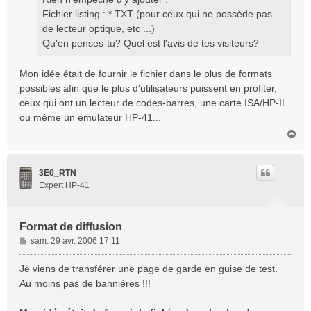
Fichier listing : *.TXT (pour ceux qui ne possède pas
de lecteur optique, etc ...)
Qu'en penses-tu? Quel est l'avis de tes visiteurs?
Mon idée était de fournir le fichier dans le plus de formats
possibles afin que le plus d'utilisateurs puissent en profiter,
ceux qui ont un lecteur de codes-barres, une carte ISA/HP-IL
ou même un émulateur HP-41...
H
a
u
t
3E0_RTN
Expert HP-41
Format de diffusion
M
sam. 29 avr. 2006 17:11
e
s
Je viens de transférer une page de garde en guise de test.
s
Au moins pas de bannières !!!
a
g