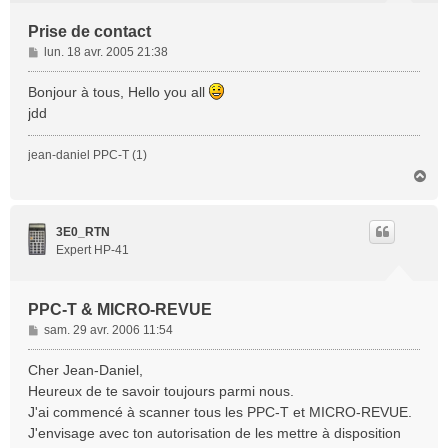
Prise de contact
M
lun. 18 avr. 2005 21:38
e
s
Bonjour à tous, Hello you all
s
jdd
a
g
jean-daniel PPC-T (1)
e
H
a
u
t
3E0_RTN
Expert HP-41
PPC-T & MICRO-REVUE
M
sam. 29 avr. 2006 11:54
e
s
Cher Jean-Daniel,
s
Heureux de te savoir toujours parmi nous.
a
J'ai commencé à scanner tous les PPC-T et MICRO-REVUE.
g
J'envisage avec ton autorisation de les mettre à disposition
e