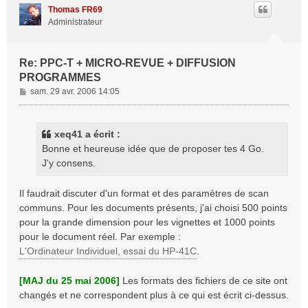
t
Thomas FR69
Administrateur
Re: PPC-T + MICRO-REVUE + DIFFUSION
PROGRAMMES
M
sam. 29 avr. 2006 14:05
e
s
s
xeq41 a écrit :
a
Bonne et heureuse idée que de proposer tes 4 Go.
g
J'y consens.
e
Il faudrait discuter d'un format et des paramètres de scan
communs. Pour les documents présents, j'ai choisi 500 points
pour la grande dimension pour les vignettes et 1000 points
pour le document réel. Par exemple :
L'Ordinateur Individuel, essai du HP-41C
.
[MAJ du 25 mai 2006]
Les formats des fichiers de ce site ont
changés et ne correspondent plus à ce qui est écrit ci-dessus.