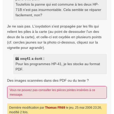
Toutefois la panne qui est commune à tes deux HP-
71B n'est pas insurmontable. Cela semble se réparer
facilement, non?
Je ne sais pas. L'oxydation s'est propagée par les fils qui
relient les piles à la carte (au point de dessouder l'un des
deux de la carte), et celle-ci est oxydée en plusieurs points
(cf. cercles jaunes sur la photo ci-dessous, cliquez sur la
vignette pour agrandir).
xeq41 a écrit :
Pour les programmes HP-41, je les stocke au format
PDF.
Des images scannées dans des PDF ou du texte ?
Vous ne pouvez pas consulter les pièces jointes insérées à ce
message.
Dernière modification par
Thomas FR69
le jeu. 25 mai 2006 23:26,
modifié 2 fois.