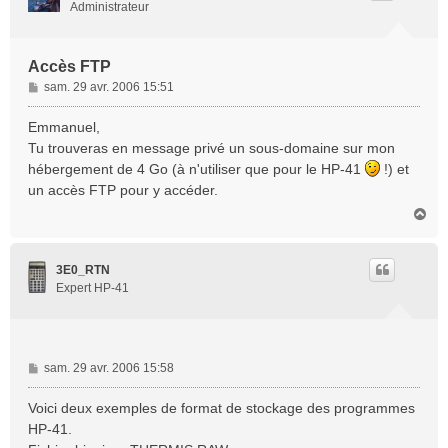
Administrateur
Accès FTP
M
sam. 29 avr. 2006 15:51
e
s
Emmanuel,
s
Tu trouveras en message privé un sous-domaine sur mon
a
hébergement de 4 Go (à n'utiliser que pour le HP-41
!) et
g
un accès FTP pour y accéder.
e
H
a
u
t
3E0_RTN
Expert HP-41
M
sam. 29 avr. 2006 15:58
e
s
Voici deux exemples de format de stockage des programmes
s
HP-41.
a