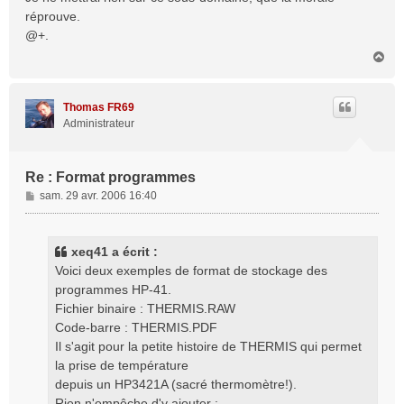
g
réprouve.
e
@+.
H
a
u
t
Thomas FR69
Administrateur
Re : Format programmes
M
sam. 29 avr. 2006 16:40
e
s
s
xeq41 a écrit :
a
Voici deux exemples de format de stockage des
g
programmes HP-41.
e
Fichier binaire : THERMIS.RAW
Code-barre : THERMIS.PDF
Il s'agit pour la petite histoire de THERMIS qui permet
la prise de température
depuis un HP3421A (sacré thermomètre!).
Rien n'empêche d'y ajouter :