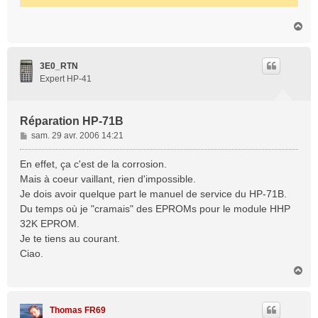
H
a
u
t
3E0_RTN
Expert HP-41
Réparation HP-71B
M
sam. 29 avr. 2006 14:21
e
s
En effet, ça c'est de la corrosion.
s
Mais à coeur vaillant, rien d'impossible.
a
Je dois avoir quelque part le manuel de service du HP-71B.
g
Du temps où je "cramais" des EPROMs pour le module HHP
e
32K EPROM.
Je te tiens au courant.
Ciao.
H
a
u
t
Thomas FR69